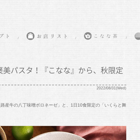
褒美パスタ！『こなな』から、秋限定
2022/08/31(Wed)
淡路産牛の八丁味噌ボロネーゼ」と、1日10食限定の「いくらと舞