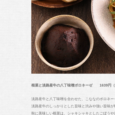
根菜と淡路産牛の八丁味噌ボロネーゼ 1639円
淡路産牛と八丁味噌を合わせた、こななのボロネー
淡路産牛のしっかりとした旨味と渋みや強い旨味が
秋に美味しい根菜は、シャキシャキとしたごぼうや