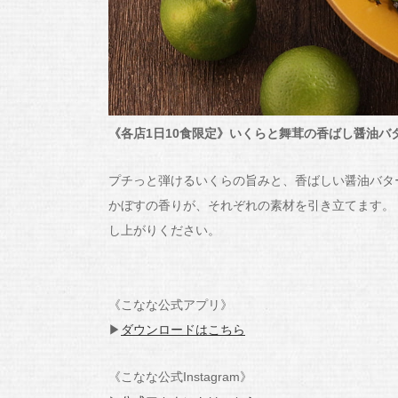
《各店1日10食限定》いくらと舞茸の香ばし醤油バタ
プチっと弾けるいくらの旨みと、香ばしい醤油バタ
かぼすの香りが、それぞれの素材を引き立てます。
し上がりください。
《こなな公式アプリ》
▶
ダウンロードはこちら
《こなな公式Instagram》