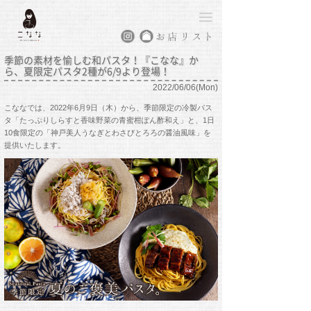
季節の素材を愉しむ和パスタ！『こなな』か
ら、夏限定パスタ2種が6/9より登場！
2022/06/06(Mon)
こななでは、2022年6月9日（木）から、季節限定の冷製パス
タ「たっぷりしらすと香味野菜の青蜜柑ぽん酢和え」と、1日
10食限定の「神戸美人うなぎとわさびとろろの醤油風味」を
提供いたします。