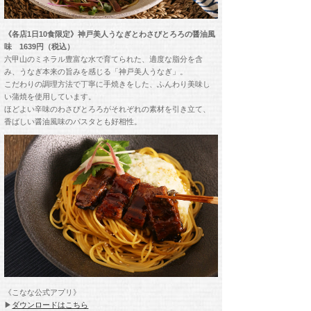
《各店1日10食限定》神戸美人うなぎとわさびとろろの醤油風
味 1639円（税込）
六甲山のミネラル豊富な水で育てられた、適度な脂分を含
み、うなぎ本来の旨みを感じる「神戸美人うなぎ」。
こだわりの調理方法で丁寧に手焼きをした、ふんわり美味し
い蒲焼を使用しています。
ほどよい辛味のわさびとろろがそれぞれの素材を引き立て、
香ばしい醤油風味のパスタとも好相性。
《こなな公式アプリ》
▶
ダウンロードはこちら