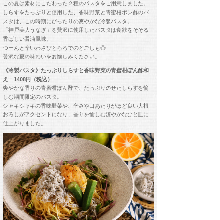
この夏は素材にこだわった２種のパスタをご用意しました。
しらすをたっぷりと使用した、香味野菜と青蜜柑ポン酢のパ
スタは、この時期にぴったりの爽やかな冷製パスタ。
「神戸美人うなぎ」を贅沢に使用したパスタは食欲をそそる
香ばしい醤油風味。
つーんと辛いわさびとろろでのどごしも◎
贅沢な夏の味わいをお愉しみください。
《冷製パスタ》たっぷりしらすと香味野菜の青蜜柑ぽん酢和
え 1408円（税込）
爽やかな香りの青蜜柑ぽん酢で、たっぷりのせたしらすを愉
しむ期間限定のパスタ。
シャキシャキの香味野菜や、辛みや口あたりがほど良い大根
おろしがアクセントになり、香りを愉しむ涼やかなひと皿に
仕上がりました。