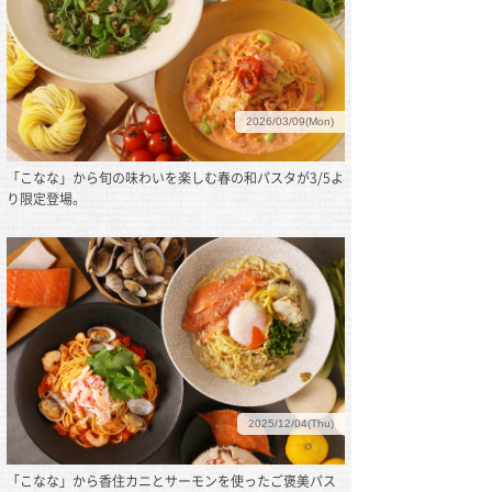
2026/03/09(Mon)
「こなな」から旬の味わいを楽しむ春の和パスタが3/5よ
り限定登場。
2025/12/04(Thu)
「こなな」から香住カニとサーモンを使ったご褒美パス