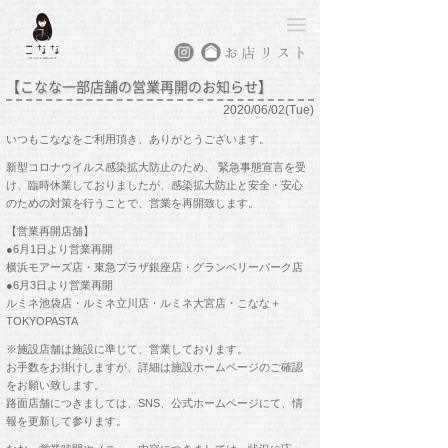
【こなな一部店舗の営業再開のお知らせ】
2020/06/02(Tue)
いつもこななをご利用頂き、ありがとうございます。
新型コロナウイルス感染拡大防止のため、 緊急事態宣言を受
け、臨時休業しておりましたが、感染拡大防止と安全・安心
のための対策を行うことで、営業を再開致します。
【営業再開店舗】
●6月1日より営業再開
横浜モアーズ店・東急プラザ銀座店・グランベリーパーク店
●6月3日より営業再開
ルミネ池袋店・ルミネ立川店・ルミネ大宮店・こなな＋
TOKYOPASTA
※施設店舗は施設に準じて、営業しております。
お手数をお掛けしますが、詳細は施設ホームページのご確認
をお願い致します。
路面店舗につきましては、SNS、公式ホームページにて、情
報を更新して参ります。