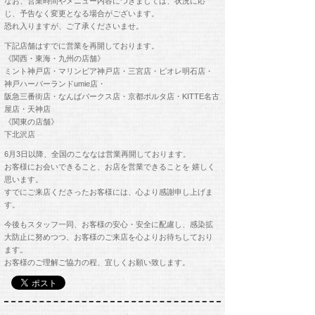
なお、営業時間やメニュー内容につきましては、状況に応
じ、予告なく変更となる場合がございます。
恐れ入りますが、ご了承くださいませ。
下記店舗はすでに営業を再開しております。
《関西・東海・九州の店舗》
ミント神戸店・マリンピア神戸店・三宮店・ピオレ明石店・
神戸ハーバーランドumie店・
阪急三番街店・なんばパークス店・京都ポルタ店・KITTE名古
屋店・天神店
《関東の店舗》
下北沢店
6月3日以降、全国のこななは営業再開しております。
お客様にお会いできること、お店を営業できることを 嬉しく
思います。
すでにご来店くださったお客様には、心より感謝申し上げま
す。
今後もスタッフ一同、お客様の安心・安全に配慮し、感染拡
大防止に努めつつ、お客様のご来店を心よりお待ちしており
ます。
お客様のご理解ご協力の程、宜しくお願い致します。